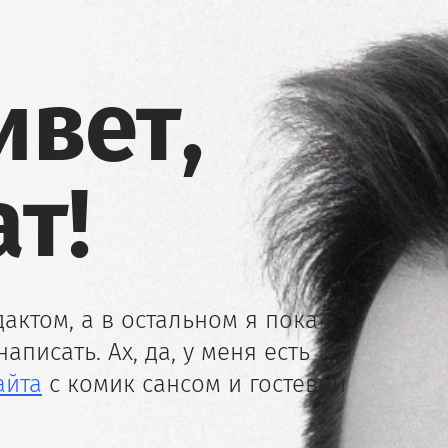
ивет,
т!
актом, а в остальном я пока
аписать. Ах, да, у меня есть
айта
с комик сансом и гостевой