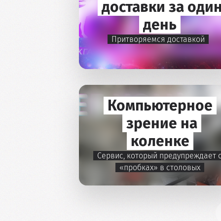
доставки за оди
день
Притворяемся доставкой
Компьютерное
зрение на
коленке
Сервис, который предупреждает 
«пробках» в столовых