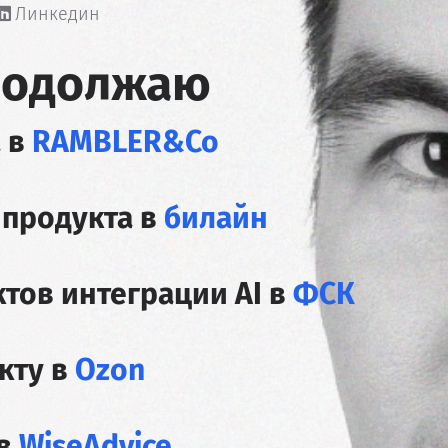
Линкедин
продолжаю
 в
RAMBLER&Co
продукта в
билайн
тов интеграции AI в
ФСК
кту в
Ozon
 в
WiseAdvice