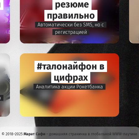
н
резюме
правильно
Автоматически без SMS, но с
регистрацией
#талонайфон в
цифрах
Аналитика акции Рокетбанка
о
© 2018–2025
Марат Сафи
– домашняя страничка в глобальной WWW-паутине