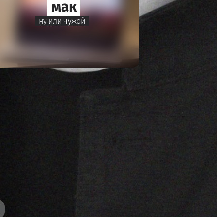
мак
ну или чужой